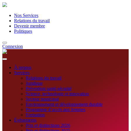
Nos Services
Relations du travail
Devenir membre
Politiques
Connexion
À propos
Services
Relations du travail
Juridique
Prévention santé-sécurité
Science, technologie et innovation
Secteur municipal
Environnement et développement durable
Programme d’accès aux femmes
Formation
Événements
Prix et distinctions 2026
Prix et distinctions 2025