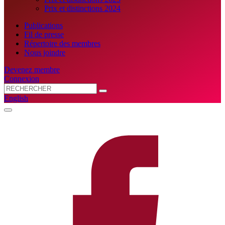
Prix et distinctions 2024
Publications
Fil de presse
Répertoire des membres
Nous joindre
Devenez membre
Connexion
English