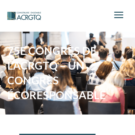
75E CONGRÈS DE
L’ACRGTQ – UN
CONGRÈS
ÉCORESPONSABLE