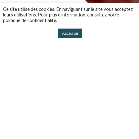
Ce site utilise des cookies. En naviguant sur le site vous acceptez
FIL DE PRESSE
leurs utilisations. Pour plus d’information, consultez notre
politique de confidentialité.
Accepter
NOUVELLE EN VEDETTE
STRATÉGIE POUR LE MAINTIEN
DES INFRASTRUCTURES
PUBLIQUES : UN PAS DANS LA
BONNE DIRECTION, SELON
L’ACRGTQ
L’Association des constructeurs de routes et grands
travaux du Québec (ACRGTQ) accueille favorablement
l’annonce du gouvernement du Québec, faite dans le