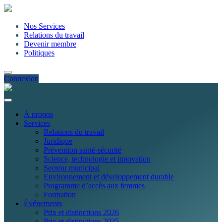
Nos Services
Relations du travail
Devenir membre
Politiques
Connexion
À propos
Services
Relations du travail
Juridique
Prévention santé-sécurité
Science, technologie et innovation
Secteur municipal
Environnement et développement durable
Programme d’accès aux femmes
Formation
Événements
Prix et distinctions 2026
Prix et distinctions 2025