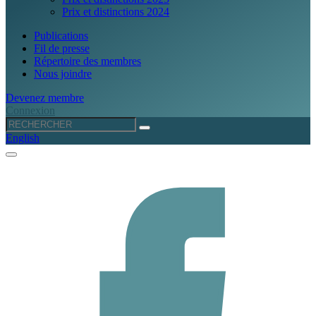
Prix et distinctions 2024
Publications
Fil de presse
Répertoire des membres
Nous joindre
Devenez membre
Connexion
English